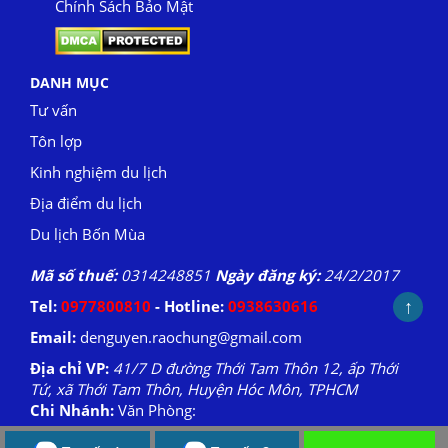
Chính Sách Bảo Mật
DANH MỤC
Tư vấn
Tôn lợp
Kinh nghiệm du lịch
Địa điểm du lịch
Du lịch Bốn Mùa
Mã số thuế:
0314248851
Ngày đăng ký:
24/2/2017
↑
Tel:
0977800810
- Hotline:
0938630616
Email:
denguyen.raochung@gmail.com
Địa chỉ VP:
41/7 D đường Thới Tam Thôn 12, ấp Thới
Tứ, xã Thới Tam Thôn, Huyện Hóc Môn, TPHCM
Chi Nhánh:
Văn Phòng: