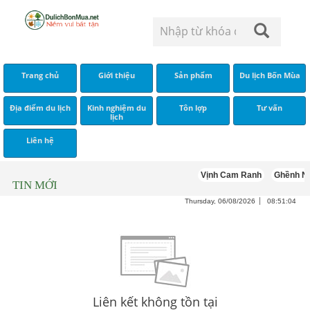
Trang chủ
Giới thiệu
Sản phẩm
Du lịch Bốn Mùa
Địa điểm du lịch
Kinh nghiệm du
Tôn lợp
Tư vấn
lịch
Liên hệ
Vịnh Cam Ranh
Ghềnh N
TIN MỚI
Thursday, 06/08/2026
08:51:04
Liên kết không tồn tại