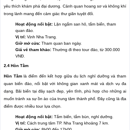
yêu thích khám phá đại dương. Cảnh quan hoang sơ và không khí
trong lành mang đến cảm giác thư giãn tuyệt đối.
Hoạt động nổi bật:
Lặn ngắm san hô, tắm biển, tham
quan đảo.
Vị trí:
Vịnh Nha Trang.
Giờ mở cửa:
Tham quan ban ngày.
Giá vé tham khảo:
Thường đi theo tour đảo, từ 300.000
VNĐ.
2.4 Hòn Tằm
Hòn Tằm
là điểm đến kết hợp giữa du lịch nghỉ dưỡng và tham
quan biển đảo, nổi bật với không gian xanh mát và dịch vụ đa
dạng. Bãi biển tại đây sạch đẹp, yên tĩnh, phù hợp cho những ai
muốn tránh xa sự ồn ào của trung tâm thành phố. Đây cũng là địa
điểm được nhiều tour lựa chọn.
Hoạt động nổi bật:
Tắm biển, tắm bùn, nghỉ dưỡng.
Vị trí:
Cách trung tâm TP. Nha Trang khoảng 7 km.
Giờ mở cửa:
8h00 đến 17h00.