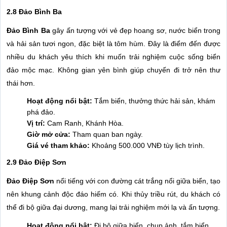
2.8 Đảo Bình Ba
Đảo Bình Ba
gây ấn tượng với vẻ đẹp hoang sơ, nước biển trong
và hải sản tươi ngon, đặc biệt là tôm hùm. Đây là điểm đến được
nhiều du khách yêu thích khi muốn trải nghiệm cuộc sống biển
đảo mộc mạc. Không gian yên bình giúp chuyến đi trở nên thư
thái hơn.
Hoạt động nổi bật:
Tắm biển, thưởng thức hải sản, khám
phá đảo.
Vị trí:
Cam Ranh, Khánh Hòa.
Giờ mở cửa:
Tham quan ban ngày.
Giá vé tham khảo:
Khoảng 500.000 VNĐ tùy lịch trình.
2.9 Đảo Điệp Sơn
Đảo Điệp Sơn
nổi tiếng với con đường cát trắng nổi giữa biển, tạo
nên khung cảnh độc đáo hiếm có. Khi thủy triều rút, du khách có
thể đi bộ giữa đại dương, mang lại trải nghiệm mới lạ và ấn tượng.
Hoạt động nổi bật:
Đi bộ giữa biển, chụp ảnh, tắm biển.