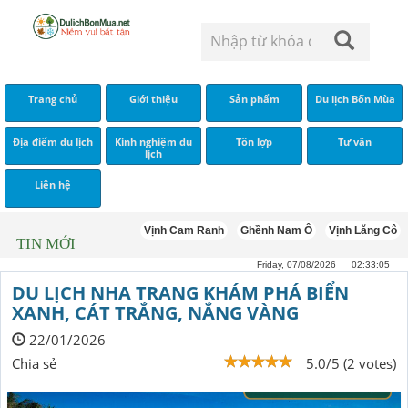
Trang chủ
Giới thiệu
Sản phẩm
Du lịch Bốn Mùa
Địa điểm du lịch
Kinh nghiệm du
Tôn lợp
Tư vấn
lịch
Liên hệ
Vịnh Cam Ranh
Ghềnh Nam Ô
Vịnh Lăng Cô
Du lị
TIN MỚI
Friday, 07/08/2026
02:33:06
DU LỊCH NHA TRANG KHÁM PHÁ BIỂN
XANH, CÁT TRẮNG, NẮNG VÀNG
22/01/2026
Chia sẻ
5.0/5 (2 votes)