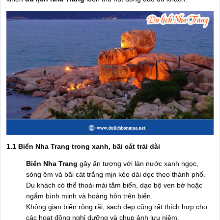
1.1 Biển Nha Trang trong xanh, bãi cát trải dài
Biển Nha Trang
gây ấn tượng với làn nước xanh ngọc,
sóng êm và bãi cát trắng mịn kéo dài dọc theo thành phố.
Du khách có thể thoải mái tắm biển, dạo bộ ven bờ hoặc
ngắm bình minh và hoàng hôn trên biển.
Không gian biển rộng rãi, sạch đẹp cũng rất thích hợp cho
các hoạt động nghỉ dưỡng và chụp ảnh lưu niệm.