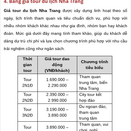
4. Bảng giá tour du lịch Nha Trang
Giá tour du lịch Nha Trang
được xây dựng linh hoạt theo số
ngày, lịch trình tham quan và tiêu chuẩn dịch vụ, phù hợp với
nhiều nhóm khách khác nhau như gia đình, nhóm bạn hay khách
đoàn. Mức giá dưới đây mang tính tham khảo, giúp du khách dễ
dàng dự trù chi phí và lựa chọn chương trình phù hợp với nhu cầu
trải nghiệm cũng như ngân sách.
Thời
Giá tour dao
Chương trình
gian
động
tiêu biểu
tour
(VNĐ/khách)
Tham quan
Tour
1.690.000 –
trung tâm, biển
2N1Đ
2.290.000
Nha Trang
Tour
2.390.000 –
City tour kết
2N2Đ
2.990.000
hợp đảo
Du ngoạn đảo,
Tour
3.190.000 –
tham quan
3N2Đ
3.890.000
trung tâm
Tham quan, vui
Tour
3.890.000 –
chơi, nghỉ