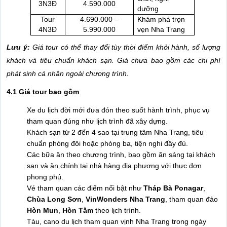
3N3Đ
4.590.000
dưỡng
Tour
4.690.000 –
Khám phá trọn
4N3Đ
5.990.000
vẹn Nha Trang
Lưu ý:
Giá tour có thể thay đổi tùy thời điểm khởi hành, số lượng
khách và tiêu chuẩn khách sạn. Giá chưa bao gồm các chi phí
phát sinh cá nhân ngoài chương trình.
4.1 Giá tour bao gồm
Xe du lịch đời mới đưa đón theo suốt hành trình, phục vụ
tham quan đúng như lịch trình đã xây dựng.
Khách sạn từ 2 đến 4 sao tại trung tâm Nha Trang, tiêu
chuẩn phòng đôi hoặc phòng ba, tiện nghi đầy đủ.
Các bữa ăn theo chương trình, bao gồm ăn sáng tại khách
sạn và ăn chính tại nhà hàng địa phương với thực đơn
phong phú.
Vé tham quan các điểm nổi bật như
Tháp Bà Ponagar
,
Chùa Long Sơn
,
VinWonders Nha Trang
, tham quan đảo
Hòn Mun
,
Hòn Tằm
theo lịch trình.
Tàu, cano du lịch tham quan vịnh Nha Trang trong ngày