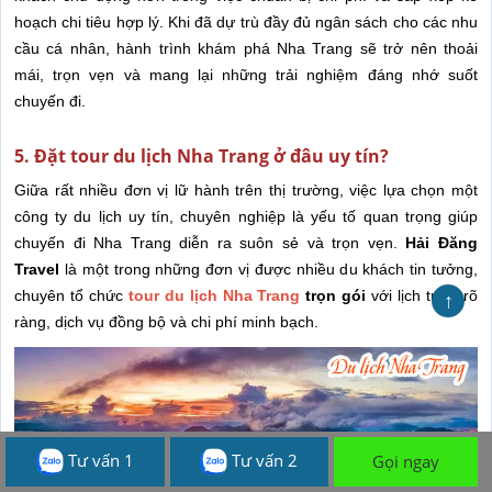
hoạch chi tiêu hợp lý. Khi đã dự trù đầy đủ ngân sách cho các nhu
cầu cá nhân, hành trình khám phá Nha Trang sẽ trở nên thoải
mái, trọn vẹn và mang lại những trải nghiệm đáng nhớ suốt
chuyến đi.
5. Đặt tour du lịch Nha Trang ở đâu uy tín?
Giữa rất nhiều đơn vị lữ hành trên thị trường, việc lựa chọn một
công ty du lịch uy tín, chuyên nghiệp là yếu tố quan trọng giúp
chuyến đi Nha Trang diễn ra suôn sẻ và trọn vẹn.
Hải Đăng
Travel
là một trong những đơn vị được nhiều du khách tin tưởng,
chuyên tổ chức
tour du lịch Nha Trang
trọn gói
với lịch trình rõ
↑
ràng, dịch vụ đồng bộ và chi phí minh bạch.
Tư vấn 1
Tư vấn 2
Gọi ngay