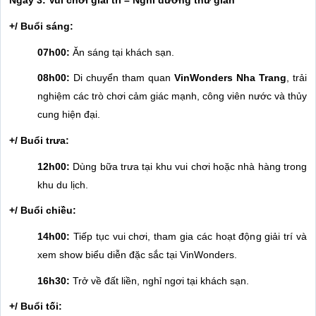
Ngày 3: Vui chơi giải trí – Nghỉ dưỡng thư giãn
+/ Buổi sáng:
07h00:
Ăn sáng tại khách sạn.
08h00:
Di chuyển tham quan
VinWonders Nha Trang
, trải
nghiệm các trò chơi cảm giác mạnh, công viên nước và thủy
cung hiện đại.
+/ Buổi trưa:
12h00:
Dùng bữa trưa tại khu vui chơi hoặc nhà hàng trong
khu du lịch.
+/ Buổi chiều:
14h00:
Tiếp tục vui chơi, tham gia các hoạt động giải trí và
xem show biểu diễn đặc sắc tại VinWonders.
16h30:
Trở về đất liền, nghỉ ngơi tại khách sạn.
+/ Buổi tối: