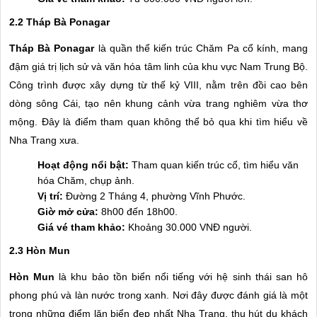
2.2 Tháp Bà Ponagar
Tháp Bà Ponagar
là quần thể kiến trúc Chăm Pa cổ kính, mang
đậm giá trị lịch sử và văn hóa tâm linh của khu vực Nam Trung Bộ.
Công trình được xây dựng từ thế kỷ VIII, nằm trên đồi cao bên
dòng sông Cái, tạo nên khung cảnh vừa trang nghiêm vừa thơ
mộng. Đây là điểm tham quan không thể bỏ qua khi tìm hiểu về
Nha Trang xưa.
Hoạt động nổi bật:
Tham quan kiến trúc cổ, tìm hiểu văn
hóa Chăm, chụp ảnh.
Vị trí:
Đường 2 Tháng 4, phường Vĩnh Phước.
Giờ mở cửa:
8h00 đến 18h00.
Giá vé tham khảo:
Khoảng 30.000 VNĐ người.
2.3 Hòn Mun
Hòn Mun
là khu bảo tồn biển nổi tiếng với hệ sinh thái san hô
phong phú và làn nước trong xanh. Nơi đây được đánh giá là một
trong những điểm lặn biển đẹp nhất Nha Trang, thu hút du khách