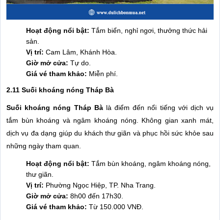
Hoạt động nổi bật:
Tắm biển, nghỉ ngơi, thưởng thức hải
sản.
Vị trí:
Cam Lâm, Khánh Hòa.
Giờ mở cửa:
Tự do.
Giá vé tham khảo:
Miễn phí.
2.11 Suối khoáng nóng Tháp Bà
Suối khoáng nóng Tháp Bà
là điểm đến nổi tiếng với dịch vụ
tắm bùn khoáng và ngâm khoáng nóng. Không gian xanh mát,
dịch vụ đa dạng giúp du khách thư giãn và phục hồi sức khỏe sau
những ngày tham quan.
Hoạt động nổi bật:
Tắm bùn khoáng, ngâm khoáng nóng,
thư giãn.
Vị trí:
Phường Ngọc Hiệp, TP. Nha Trang.
Giờ mở cửa:
8h00 đến 17h30.
Giá vé tham khảo:
Từ 150.000 VNĐ.