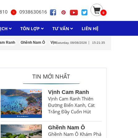
810
0938630616
0
LỊCH
TÔN LỢP
TƯ VẤN
LIÊN HỆ
Ranh
Ghềnh Nam Ô
Vịnh Lăng Cô
Du lịch Nha Trang tự túc 2 ngày 1 đêm
Saturday, 08/08/2026
15:21:36
TIN MỚI NHẤT
Vịnh Cam Ranh
Vịnh Cam Ranh Thiên
Đường Biển Xanh, Cát
Trắng Đầy Cuốn Hút
Ghềnh Nam Ô
Ghềnh Nam Ô Khám Phá