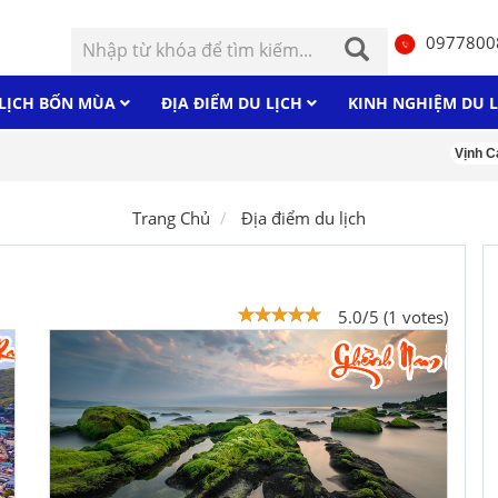
0977800
LỊCH BỐN MÙA
ĐỊA ĐIỂM DU LỊCH
KINH NGHIỆM DU 
Vịnh Cam 
Trang Chủ
Địa điểm du lịch
5.0/5 (1 votes)