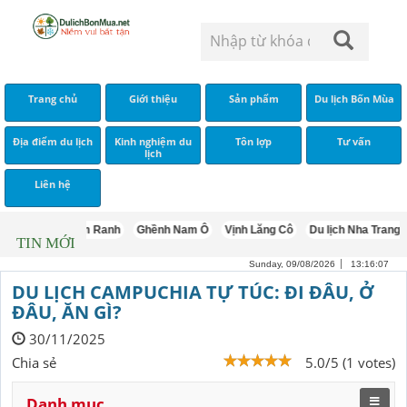
Trang chủ
Giới thiệu
Sản phẩm
Du lịch Bốn Mùa
Địa điểm du lịch
Kinh nghiệm du
Tôn lợp
Tư vấn
lịch
Liên hệ
Vịnh Cam Ranh
Ghềnh Nam Ô
Vịnh Lăng Cô
Du lịch Nha Trang tự túc 
TIN MỚI
Sunday, 09/08/2026
13:16:09
DU LỊCH CAMPUCHIA TỰ TÚC: ĐI ĐÂU, Ở
ĐÂU, ĂN GÌ?
30/11/2025
Chia sẻ
5.0/5 (1 votes)
Danh mục