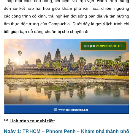
Tháp một cách chủ động, tiết kiệm và trọn vẹn. Hành trình mang
đến sự kết hợp hài hòa giữa khám phá văn hóa, chiêm ngưỡng
các công trình cổ kính, trải nghiệm đời sống bản địa và tận hưởng
ẩm thực đặc trưng của Campuchia. Dưới đây là gợi ý lịch trình chi
tiết giúp bạn dễ dàng chuẩn bị cho chuyến đi.
***
Lịch trình tour chi tiết
:
Ngày 1: TP.HCM – Phnom Penh – Khám phá thành phố