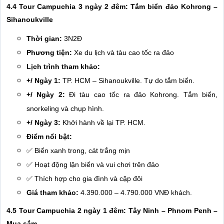
4.4 Tour Campuchia 3 ngày 2 đêm: Tắm biển đảo Kohrong –
Sihanoukville
Thời gian:
3N2Đ
Phương tiện:
Xe du lịch và tàu cao tốc ra đảo
Lịch trình tham khảo:
+/ Ngày 1:
TP. HCM – Sihanoukville. Tự do tắm biển.
+/ Ngày 2:
Đi tàu cao tốc ra đảo Kohrong. Tắm biển,
snorkeling và chụp hình.
+/ Ngày 3:
Khởi hành về lại TP. HCM.
Điểm nổi bật:
✅ Biển xanh trong, cát trắng mịn
✅ Hoạt động lặn biển và vui chơi trên đảo
✅ Thích hợp cho gia đình và cặp đôi
Giá tham khảo:
4.390.000 – 4.790.000 VNĐ khách.
4.5 Tour Campuchia 2 ngày 1 đêm: Tây Ninh – Phnom Penh –
Mua sắm