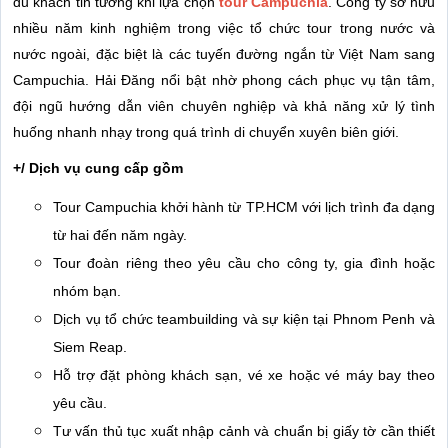
du khách tin tưởng khi lựa chọn
tour Campuchia
. Công ty sở hữu
nhiều năm kinh nghiệm trong việc tổ chức tour trong nước và
nước ngoài, đặc biệt là các tuyến đường ngắn từ Việt Nam sang
Campuchia. Hải Đăng nổi bật nhờ phong cách phục vụ tận tâm,
đội ngũ hướng dẫn viên chuyên nghiệp và khả năng xử lý tình
huống nhanh nhạy trong quá trình di chuyển xuyên biên giới.
+/ Dịch vụ cung cấp gồm
Tour Campuchia khởi hành từ TP.HCM với lịch trình đa dạng
từ hai đến năm ngày.
Tour đoàn riêng theo yêu cầu cho công ty, gia đình hoặc
nhóm bạn.
Dịch vụ tổ chức teambuilding và sự kiện tại Phnom Penh và
Siem Reap.
Hỗ trợ đặt phòng khách sạn, vé xe hoặc vé máy bay theo
yêu cầu.
Tư vấn thủ tục xuất nhập cảnh và chuẩn bị giấy tờ cần thiết