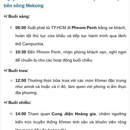
bên sông Mekong
+/ Buổi sáng:
06:00
Xuất phát từ TP.HCM đi
Phnom Penh
bằng xe khách,
hoàn tất thủ tục cửa khẩu và tiếp tục hành trình qua lãnh
thổ Campuchia.
10:30
Đến Phnom Penh, nhận phòng khách sạn, nghỉ ngơi
để chuẩn bị cho các hoạt động buổi chiều.
+/ Buổi trưa:
12:00
Thưởng thức bữa trưa với các món Khmer đặc trưng
như amok cá hoặc cà ri đỏ, làm quen với phong vị ẩm thực
địa phương.
+/ Buổi chiều:
14:00
Tham quan
Cung điện Hoàng gia
, chiêm ngưỡng
kiến trúc truyền thống Khmer tinh xảo và khuôn viên rộng
lớn mang dấu ấn hoàng tộc.