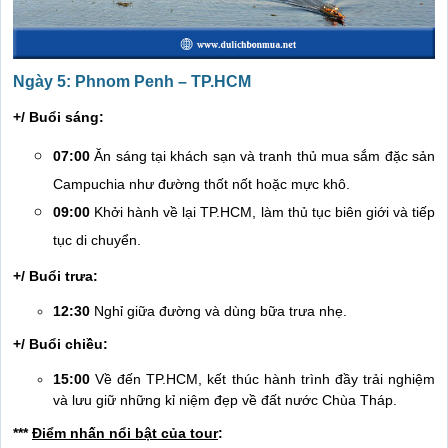
Ngày 5: Phnom Penh – TP.HCM
+/ Buổi sáng:
07:00
Ăn sáng tại khách sạn và tranh thủ mua sắm đặc sản
Campuchia như đường thốt nốt hoặc mực khô.
09:00
Khởi hành về lại TP.HCM, làm thủ tục biên giới và tiếp
tục di chuyển.
+/ Buổi trưa:
12:30
Nghỉ giữa đường và dùng bữa trưa nhẹ.
+/ Buổi chiều:
15:00
Về đến TP.HCM, kết thúc hành trình đầy trải nghiệm
và lưu giữ những kỉ niệm đẹp về đất nước Chùa Tháp.
***
Điểm nhấn nổi bật của tour
: