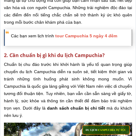
mang lại sự chủ động mà còn giúp bạn cảm nhận sâu sắc nét đẹp
văn hóa và con người Campuchia. Những trải nghiệm độc đáo tại
các điểm đến nổi tiếng chắc chắn sẽ trở thành ký ức khó quên
trong mỗi bước chân khám phá của bạn.
Các bạn xem lịch trình
tour Campuchia 5 ngày 4 đêm
2. Cần chuẩn bị gì khi du lịch Campuchia?
Chuẩn bị chu đáo trước khi khởi hành là yếu tố quan trọng giúp
chuyến du lịch Campuchia diễn ra suôn sẻ, tiết kiệm thời gian và
tránh những tình huống phát sinh không mong muốn. Vì
Campuchia là quốc gia láng giềng với Việt Nam nên việc di chuyển
tương đối thuận tiện. Tuy nhiên, bạn vẫn cần sẵn sàng về giấy tờ,
hành lý, sức khỏe và thông tin cần thiết để đảm bảo trải nghiệm
trọn vẹn. Dưới đây là
danh sách chuẩn bị chi tiết
mà du khách
nên lưu ý.