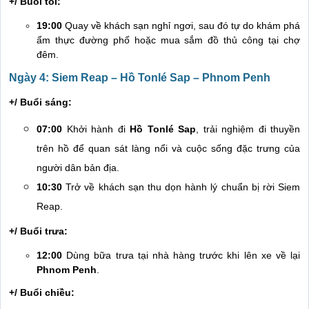
+/ Buổi tối:
19:00
Quay về khách sạn nghỉ ngơi, sau đó tự do khám phá
ẩm thực đường phố hoặc mua sắm đồ thủ công tại chợ
đêm.
Ngày 4: Siem Reap – Hồ Tonlé Sap – Phnom Penh
+/ Buổi sáng:
07:00
Khởi hành đi
Hồ Tonlé Sap
, trải nghiệm đi thuyền
trên hồ để quan sát làng nổi và cuộc sống đặc trưng của
người dân bản địa.
10:30
Trở về khách sạn thu dọn hành lý chuẩn bị rời Siem
Reap.
+/ Buổi trưa:
12:00
Dùng bữa trưa tại nhà hàng trước khi lên xe về lại
Phnom Penh
.
+/ Buổi chiều: