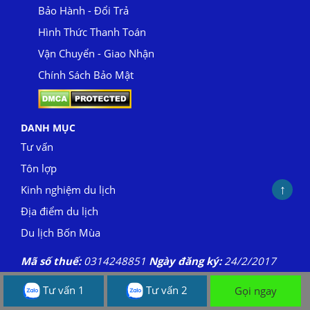
Bảo Hành - Đổi Trả
Hình Thức Thanh Toán
Vận Chuyển - Giao Nhận
Chính Sách Bảo Mật
DANH MỤC
Tư vấn
Tôn lợp
↑
Kinh nghiệm du lịch
Địa điểm du lịch
Du lịch Bốn Mùa
Mã số thuế:
0314248851
Ngày đăng ký:
24/2/2017
Tel:
0977800810
- Hotline:
0938630616
Tư vấn 1
Tư vấn 2
Gọi ngay
Email:
denguyen.raochung@gmail.com