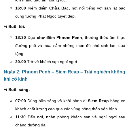
16:00
Kiểm điểm
Chùa Bạc
, nơi nổi tiếng với sàn lát bạc
cùng tượng Phật Ngọc tuyệt đẹp.
+/ Buổi tối:
18:30
Dạo
chợ đêm Phnom Penh
, thưởng thức ẩm thực
đường phố và mua sắm những món đồ nhỏ xinh làm quà
tặng.
20:00
Trở về khách sạn nghỉ ngơi.
Ngày 2: Phnom Penh – Siem Reap – Trải nghiệm không
khí cổ kính
+/ Buổi sáng:
07:00
Dùng bữa sáng và khởi hành đi
Siem Reap
bằng xe
khách chất lượng cao qua các vùng nông thôn yên bình.
11:30
Đến nơi, nhận phòng khách sạn và nghỉ ngơi sau
chặng đường dài.