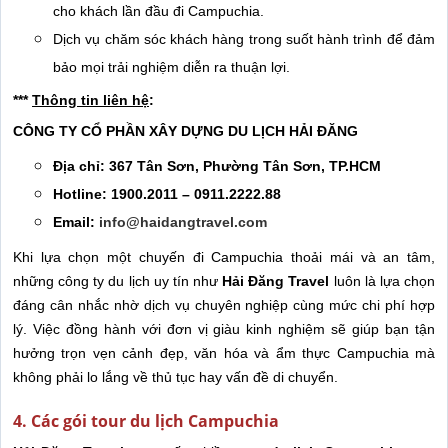
cho khách lần đầu đi Campuchia.
Dịch vụ chăm sóc khách hàng trong suốt hành trình để đảm
bảo mọi trải nghiệm diễn ra thuận lợi.
***
Thông tin liên hệ
:
CÔNG TY CỔ PHẦN XÂY DỰNG DU LỊCH HẢI ĐĂNG
Địa chỉ: 367 Tân Sơn, Phường Tân Sơn, TP.HCM
Hotline: 1900.2011 – 0911.2222.88
Email:
info@haidangtravel.com
Khi lựa chọn một chuyến đi Campuchia thoải mái và an tâm,
những công ty du lịch uy tín như
Hải Đăng Travel
luôn là lựa chọn
đáng cân nhắc nhờ dịch vụ chuyên nghiệp cùng mức chi phí hợp
lý. Việc đồng hành với đơn vị giàu kinh nghiệm sẽ giúp bạn tận
hưởng trọn vẹn cảnh đẹp, văn hóa và ẩm thực Campuchia mà
không phải lo lắng về thủ tục hay vấn đề di chuyển.
4. Các gói tour du lịch Campuchia