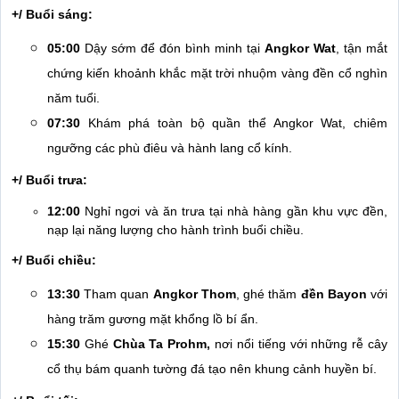
+/ Buổi sáng:
05:00
Dậy sớm để đón bình minh tại
Angkor Wat
, tận mắt
chứng kiến khoảnh khắc mặt trời nhuộm vàng đền cổ nghìn
năm tuổi.
07:30
Khám phá toàn bộ quần thể Angkor Wat, chiêm
ngưỡng các phù điêu và hành lang cổ kính.
+/ Buổi trưa:
12:00
Nghỉ ngơi và ăn trưa tại nhà hàng gần khu vực đền,
nạp lại năng lượng cho hành trình buổi chiều.
+/ Buổi chiều:
13:30
Tham quan
Angkor Thom
, ghé thăm
đền Bayon
với
hàng trăm gương mặt khổng lồ bí ẩn.
15:30
Ghé
Chùa Ta Prohm,
nơi nổi tiếng với những rễ cây
cổ thụ bám quanh tường đá tạo nên khung cảnh huyền bí.