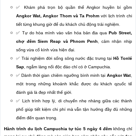
✅ Khám phá trọn bộ quần thể Angkor huyền bí gồm
Angkor Wat, Angkor Thom và Ta Prohm
với lịch trình chi
tiết từng khung giờ để du khách chủ động trải nghiệm.
✅ Tự do hòa mình vào văn hóa bản địa qua
Pub Street,
chợ đêm Siem Reap và Phnom Penh
, cảm nhận nhịp
sống vừa cổ kính vừa hiện đại.
✅ Trải nghiệm đời sống sông nước đặc trưng tại
Hồ Tonlé
Sap
, ngắm làng nổi độc đáo chỉ có ở Campuchia.
✅ Dành thời gian chiêm ngưỡng bình minh tại
Angkor Wat
,
một trong những khoảnh khắc được du khách qzuốc tế
đánh giá là đẹp nhất thế giới.
✅ Lịch trình hợp lý, di chuyển nhẹ nhàng giữa các thành
phố giúp tiết kiệm chi phí mà vẫn tận hưởng đầy đủ những
điểm đến quan trọng.
Hành trình du lịch Campuchia tự túc 5 ngày 4 đêm
không chỉ