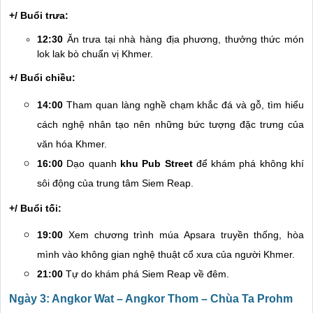
+/ Buổi trưa:
12:30
Ăn trưa tại nhà hàng địa phương, thưởng thức món
lok lak bò chuẩn vị Khmer.
+/ Buổi chiều:
14:00
Tham quan làng nghề chạm khắc đá và gỗ, tìm hiểu
cách nghệ nhân tạo nên những bức tượng đặc trưng của
văn hóa Khmer.
16:00
Dạo quanh
khu Pub Street
để khám phá không khí
sôi động của trung tâm Siem Reap.
+/ Buổi tối:
19:00
Xem chương trình múa Apsara truyền thống, hòa
mình vào không gian nghệ thuật cổ xưa của người Khmer.
21:00
Tự do khám phá Siem Reap về đêm.
Ngày 3: Angkor Wat – Angkor Thom – Chùa Ta Prohm