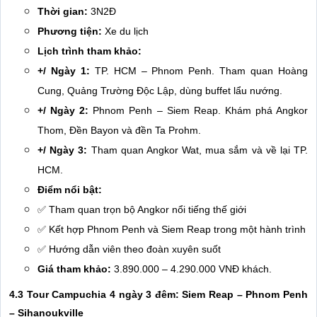
Thời gian:
3N2Đ
Phương tiện:
Xe du lịch
Lịch trình tham khảo:
+/ Ngày 1:
TP. HCM – Phnom Penh. Tham quan Hoàng
Cung, Quảng Trường Độc Lập, dùng buffet lẩu nướng.
+/ Ngày 2:
Phnom Penh – Siem Reap. Khám phá Angkor
Thom, Đền Bayon và đền Ta Prohm.
+/ Ngày 3:
Tham quan Angkor Wat, mua sắm và về lại TP.
HCM.
Điểm nổi bật:
✅ Tham quan trọn bộ Angkor nổi tiếng thế giới
✅ Kết hợp Phnom Penh và Siem Reap trong một hành trình
✅ Hướng dẫn viên theo đoàn xuyên suốt
Giá tham khảo:
3.890.000 – 4.290.000 VNĐ khách.
4.3 Tour Campuchia 4 ngày 3 đêm: Siem Reap – Phnom Penh
– Sihanoukville