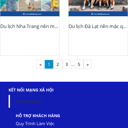
Du lịch Nha Trang nên mặc quần áo gì?
Du lịch Đà Lạt nên mặc quần áo gì?
«
1
2
3
...
5
»
KẾT NỐI MẠNG XÃ HỘI
Lananhadv
HỖ TRỢ KHÁCH HÀNG
Quy Trình Làm Việc