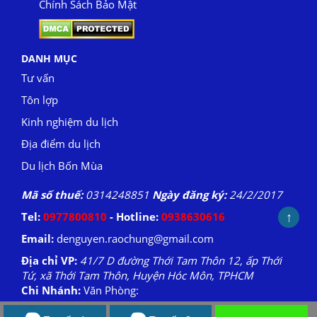
Chính Sách Bảo Mật
DANH MỤC
Tư vấn
Tôn lợp
Kinh nghiệm du lịch
Địa điểm du lịch
Du lịch Bốn Mùa
Mã số thuế:
0314248851
Ngày đăng ký:
24/2/2017
↑
Tel:
0977800810
- Hotline:
0938630616
Email:
denguyen.raochung@gmail.com
Địa chỉ VP:
41/7 D đường Thới Tam Thôn 12, ấp Thới
Tứ, xã Thới Tam Thôn, Huyện Hóc Môn, TPHCM
Chi Nhánh:
Văn Phòng: