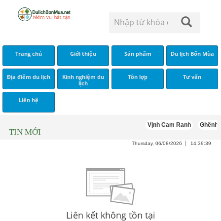
Trang chủ
Giới thiệu
Sản phẩm
Du lịch Bốn Mùa
Địa điểm du lịch
Kinh nghiệm du
Tôn lợp
Tư vấn
lịch
Liên hệ
Vịnh Cam Ranh
Ghềnh 
TIN MỚI
Thursday, 06/08/2026
14:39:39
Liên kết không tồn tại